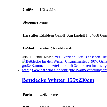
Größe
155 x 220cm
Steppung
keine
Hersteller
Eskildsen GmbH, Am Lindigt 1, 04668 Gr
E-Mail
kontakt@eskildsen.de
488,00
€
inkl. MwSt.
zzgl. Versand.
Details ansehen
Aus
Bettdecke Winter 155x230cm
Farbe
weiß, creme