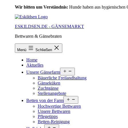
Zum
Wir bitten um Verständnis:
Hunde haben aus hygienischen Gr
Inhalt
springen
ESKILDSEN.DE - GÄNSEMARKT
Bettwaren & Gänsebraten
Menü
Schließen
Home
Aktuelles
Menü
Unsere Gänsefarm
öffnen
Bäuerliche Freilandhaltung
Gänseküken
Zuchtgänse
Stellenangebote
Menü
Betten von der Farm
öffnen
Hochwertige Bettwaren
Unsere Bettwaren
Pflegetipps
Betten-Reinigung
Menü