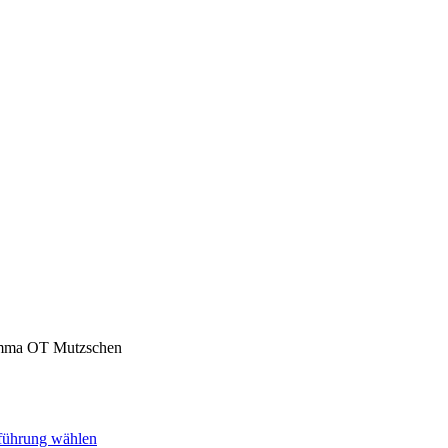
imma OT Mutzschen
Dieses
führung wählen