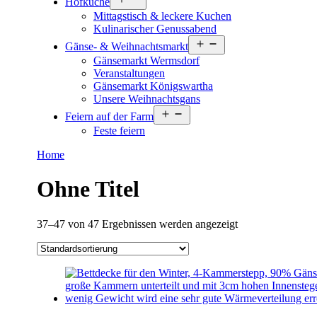
Hofküche
öffnen
Mittagstisch & leckere Kuchen
Kulinarischer Genussabend
Menü
Gänse- & Weihnachtsmarkt
öffnen
Gänsemarkt Wermsdorf
Veranstaltungen
Gänsemarkt Königswartha
Unsere Weihnachtsgans
Menü
Feiern auf der Farm
öffnen
Feste feiern
Home
Ohne Titel
37–47 von 47 Ergebnissen werden angezeigt