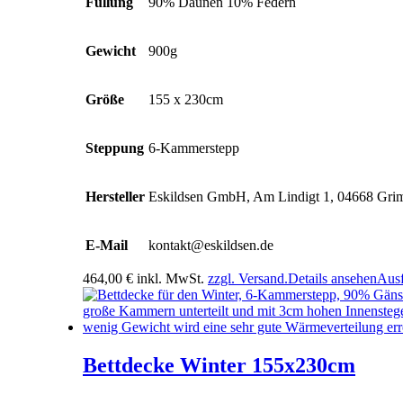
Füllung
90% Daunen 10% Federn
Gewicht
900g
Größe
155 x 230cm
Steppung
6-Kammerstepp
Hersteller
Eskildsen GmbH, Am Lindigt 1, 04668 Gr
E-Mail
kontakt@eskildsen.de
464,00
€
inkl. MwSt.
zzgl. Versand.
Details ansehen
Aus
Bettdecke Winter 155x230cm