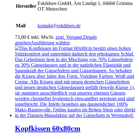
Eskildsen GmbH, Am Lindigt 1, 04668 Grimma
Hersteller
OT Mutzschen
Mail
kontakt@eskildsen.de
73,00
€
inkl. MwSt.
zzgl. Versand.
Details
Dieses
ansehen
Ausführung wählen
Produkt
weist
mehrere
Varianten
auf.
Die
Optionen
können
auf
der
Produktseite
gewählt
werden
Kopfkissen 60x80cm