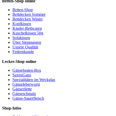
Betten-Shop online
Betten-Shop
Bettdecken Sommer
Bettdecken Winter
Kopfkissen
Kinder-Bettwaren
Kuschelkissen 50g
Sofakissen
Über Steppungen
Unsere Qualität
Federnkunde
Lecker-Shop online
Gänsebraten-Box
SaxenGans
Spezialitäten im Weckglas
Gänseleberwurst
Gänserilette
Gänseschmalz
Gänse-Sauerfleisch
Shop-Infos