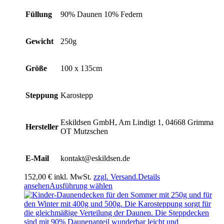
Füllung
90% Daunen 10% Federn
Gewicht
250g
Größe
100 x 135cm
Steppung
Karostepp
Eskildsen GmbH, Am Lindigt 1, 04668 Grimma
Hersteller
OT Mutzschen
E-Mail
kontakt@eskildsen.de
152,00
€
inkl. MwSt.
zzgl. Versand.
Details
Dieses
ansehen
Ausführung wählen
Produkt
weist
mehrere
Varianten