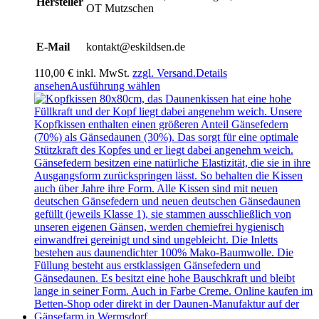
Hersteller
OT Mutzschen
E-Mail
kontakt@eskildsen.de
110,00
€
inkl. MwSt.
zzgl. Versand.
Details
Dieses
ansehen
Ausführung wählen
Produkt
weist
mehrere
Varianten
auf.
Die
Optionen
können
auf
der
Produktseite
gewählt
werden