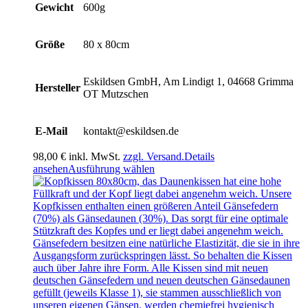
Gewicht
600g
Größe
80 x 80cm
Eskildsen GmbH, Am Lindigt 1, 04668 Grimma
Hersteller
OT Mutzschen
E-Mail
kontakt@eskildsen.de
98,00
€
inkl. MwSt.
zzgl. Versand.
Details
Dieses
ansehen
Ausführung wählen
Produkt
weist
mehrere
Varianten
auf.
Die
Optionen
können
auf
der
Produktseite