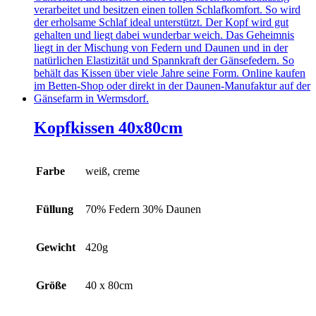
Varianten
auf.
Die
Optionen
können
auf
der
Produktseite
gewählt
werden
Kopfkissen 40x80cm
Farbe
weiß, creme
Füllung
70% Federn 30% Daunen
Gewicht
420g
Größe
40 x 80cm