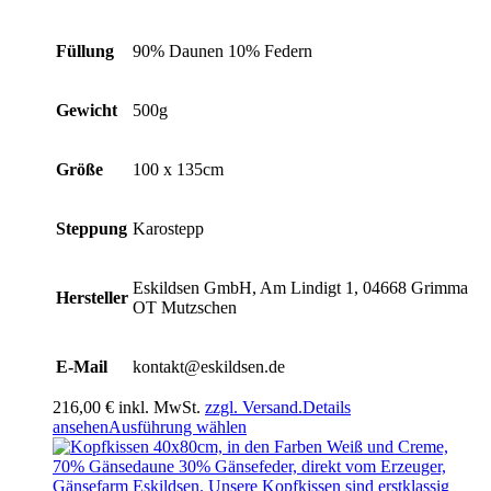
Füllung
90% Daunen 10% Federn
Gewicht
500g
Größe
100 x 135cm
Steppung
Karostepp
Eskildsen GmbH, Am Lindigt 1, 04668 Grimma
Hersteller
OT Mutzschen
E-Mail
kontakt@eskildsen.de
216,00
€
inkl. MwSt.
zzgl. Versand.
Details
Dieses
ansehen
Ausführung wählen
Produkt
weist
mehrere