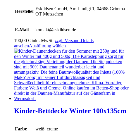
Eskildsen GmbH, Am Lindigt 1, 04668 Grimma
Hersteller
OT Mutzschen
E-Mail
kontakt@eskildsen.de
190,00
€
inkl. MwSt.
zzgl. Versand.
Details
Dieses
ansehen
Ausführung wählen
Produkt
weist
mehrere
Varianten
auf.
Die
Optionen
können
auf
der
Produktseite
gewählt
Kinder-Bettdecke Winter 100x135cm
werden
Farbe
weiß, creme