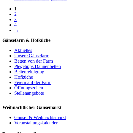
Produkt
1
weist
2
mehrere
3
Varianten
4
auf.
→
Die
Optionen
Gänsefarm & Hofküche
können
auf
Aktuelles
der
Unsere Gänsefarm
Produktseite
Betten von der Farm
gewählt
Plegetipps Daunenbetten
werden
Bettenreinigung
Hofküche
Feiern auf der Farm
Öffnungszeiten
Stellenangebote
Weihnachtlicher Gänsemarkt
Gänse- & Weihnachtsmarkt
Veranstaltungskalender