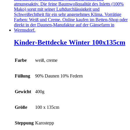
auf.
Die
Optionen
können
auf
der
Produktseite
gewählt
Kinder-Bettdecke Winter 100x135cm
werden
Farbe
weiß, creme
Füllung
90% Daunen 10% Federn
Gewicht
400g
Größe
100 x 135cm
Steppung
Karostepp