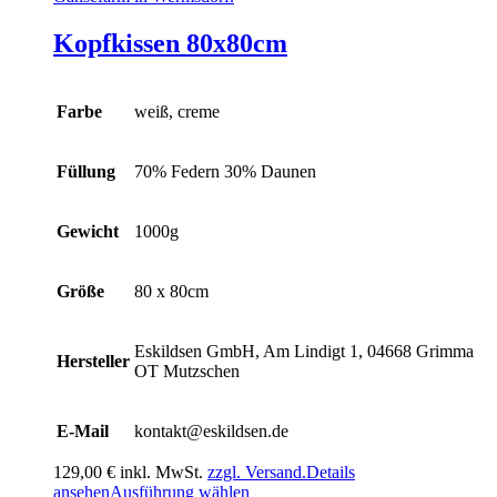
Kopfkissen 80x80cm
Farbe
weiß, creme
Füllung
70% Federn 30% Daunen
Gewicht
1000g
Größe
80 x 80cm
Eskildsen GmbH, Am Lindigt 1, 04668 Grimma
Hersteller
OT Mutzschen
E-Mail
kontakt@eskildsen.de
129,00
€
inkl. MwSt.
zzgl. Versand.
Details
Dieses
ansehen
Ausführung wählen