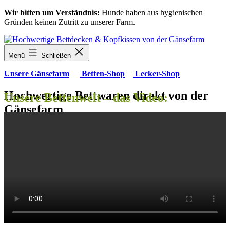
Zum
Wir bitten um Verständnis:
Hunde haben aus hygienischen
Inhalt
Gründen keinen Zutritt zu unserer Farm.
springen
Menü
Schließen
Unsere Gänsefarm
Betten-Shop
Lecker-Shop
Hochwertige Bettwaren direkt von der
Unsere Bettenwelt – das Video:
Gänsefarm