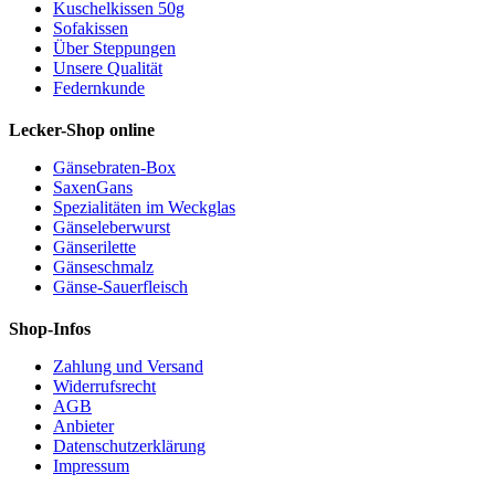
Kuschelkissen 50g
Sofakissen
Über Steppungen
Unsere Qualität
Federnkunde
Lecker-Shop online
Gänsebraten-Box
SaxenGans
Spezialitäten im Weckglas
Gänseleberwurst
Gänserilette
Gänseschmalz
Gänse-Sauerfleisch
Shop-Infos
Zahlung und Versand
Widerrufsrecht
AGB
Anbieter
Datenschutzerklärung
Impressum