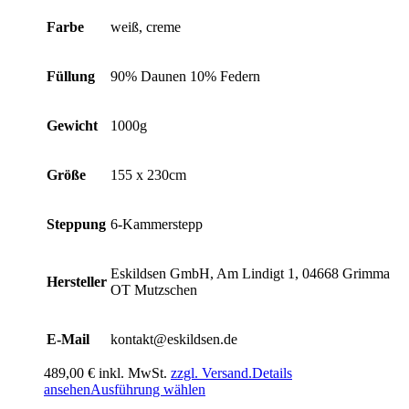
Farbe
weiß, creme
Füllung
90% Daunen 10% Federn
Gewicht
1000g
Größe
155 x 230cm
Steppung
6-Kammerstepp
Eskildsen GmbH, Am Lindigt 1, 04668 Grimma
Hersteller
OT Mutzschen
E-Mail
kontakt@eskildsen.de
489,00
€
inkl. MwSt.
zzgl. Versand.
Details
Dieses
ansehen
Ausführung wählen
Produkt