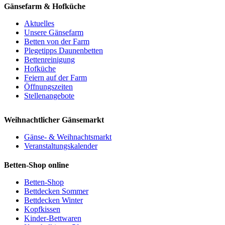
Gänsefarm & Hofküche
weist
mehrere
Aktuelles
Varianten
Unsere Gänsefarm
auf.
Betten von der Farm
Die
Plegetipps Daunenbetten
Optionen
Bettenreinigung
können
Hofküche
auf
Feiern auf der Farm
der
Öffnungszeiten
Produktseite
Stellenangebote
gewählt
werden
Weihnachtlicher Gänsemarkt
Gänse- & Weihnachtsmarkt
Veranstaltungskalender
Betten-Shop online
Betten-Shop
Bettdecken Sommer
Bettdecken Winter
Kopfkissen
Kinder-Bettwaren