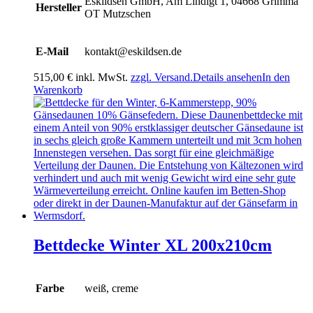
Eskildsen GmbH, Am Lindigt 1, 04668 Grimma
Hersteller
OT Mutzschen
E-Mail
kontakt@eskildsen.de
515,00
€
inkl. MwSt.
zzgl. Versand.
Details ansehen
In den
Warenkorb
Bettdecke Winter XL 200x210cm
Farbe
weiß, creme