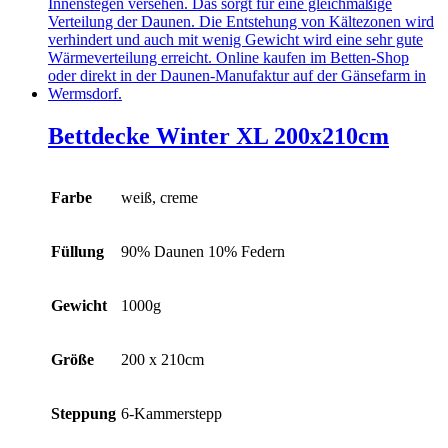
auf.
Die
Optionen
können
auf
der
Produktseite
gewählt
Bettdecke Winter XL 200x210cm
werden
Farbe
weiß, creme
Füllung
90% Daunen 10% Federn
Gewicht
1000g
Größe
200 x 210cm
Steppung
6-Kammerstepp