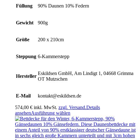
Füllung
90% Daunen 10% Federn
Gewicht
900g
Größe
200 x 210cm
Steppung
6-Kammerstepp
Eskildsen GmbH, Am Lindigt 1, 04668 Grimma
Hersteller
OT Mutzschen
E-Mail
kontakt@eskildsen.de
574,00
€
inkl. MwSt.
zzgl. Versand.
Details
Dieses
ansehen
Ausführung wählen
Produkt
weist
mehrere
Varianten