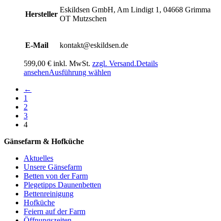
Eskildsen GmbH, Am Lindigt 1, 04668 Grimma
Hersteller
OT Mutzschen
E-Mail
kontakt@eskildsen.de
599,00
€
inkl. MwSt.
zzgl. Versand.
Details
Dieses
ansehen
Ausführung wählen
Produkt
←
weist
1
mehrere
2
Varianten
3
auf.
4
Die
Optionen
Gänsefarm & Hofküche
können
auf
Aktuelles
der
Unsere Gänsefarm
Produktseite
Betten von der Farm
gewählt
Plegetipps Daunenbetten
werden
Bettenreinigung
Hofküche
Feiern auf der Farm
Öffnungszeiten