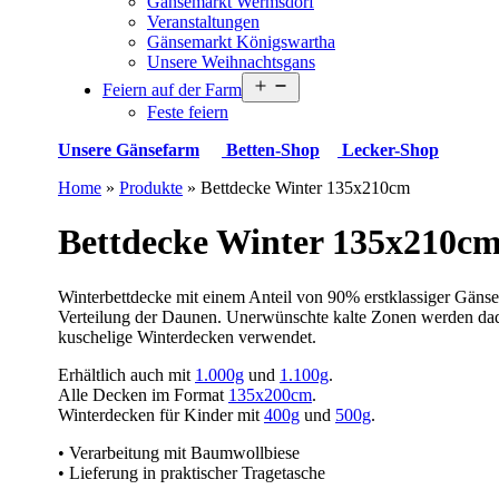
Gänsemarkt Wermsdorf
Veranstaltungen
Gänsemarkt Königswartha
Unsere Weihnachtsgans
Menü
Feiern auf der Farm
öffnen
Feste feiern
Unsere Gänsefarm
Betten-Shop
Lecker-Shop
Home
»
Produkte
»
Bettdecke Winter 135x210cm
Bettdecke Winter 135x210c
Winterbettdecke mit einem Anteil von 90% erstklassiger Gänse
Verteilung der Daunen. Unerwünschte kalte Zonen werden dadu
kuschelige Winterdecken verwendet.
Erhältlich auch mit
1.000g
und
1.100g
.
Alle Decken im Format
135x200cm
.
Winterdecken für Kinder mit
400g
und
500g
.
• Verarbeitung mit Baumwollbiese
• Lieferung in praktischer Tragetasche