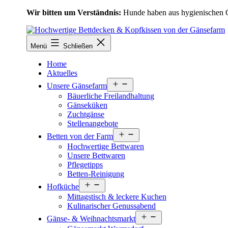
Zum
Wir bitten um Verständnis:
Hunde haben aus hygienischen Gr
Inhalt
springen
Menü
Schließen
Home
Aktuelles
Menü
Unsere Gänsefarm
öffnen
Bäuerliche Freilandhaltung
Gänseküken
Zuchtgänse
Stellenangebote
Menü
Betten von der Farm
öffnen
Hochwertige Bettwaren
Unsere Bettwaren
Pflegetipps
Betten-Reinigung
Menü
Hofküche
öffnen
Mittagstisch & leckere Kuchen
Kulinarischer Genussabend
Menü
Gänse- & Weihnachtsmarkt
öffnen