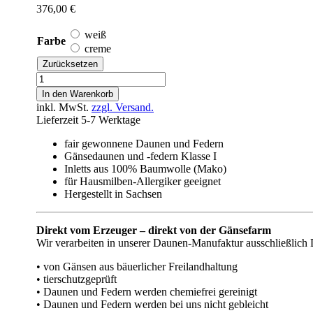
376,00
€
weiß
Farbe
creme
Zurücksetzen
Bettdecke
Winter
In den Warenkorb
135x210cm
inkl. MwSt.
zzgl. Versand.
Menge
Lieferzeit 5-7 Werktage
fair gewonnene Daunen und Federn
Gänsedaunen und -federn Klasse I
Inletts aus 100% Baumwolle (Mako)
für Hausmilben-Allergiker geeignet
Hergestellt in Sachsen
Direkt vom Erzeuger – direkt von der Gänsefarm
Wir verarbeiten in unserer Daunen-Manufaktur ausschließlich
• von Gänsen aus bäuerlicher Freilandhaltung
• tierschutzgeprüft
• Daunen und Federn werden chemiefrei gereinigt
• Daunen und Federn werden bei uns nicht gebleicht