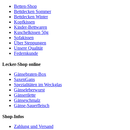
Betten-Shop
Bettdecken Sommer
Bettdecken Winter
Kopfkissen
Kinder-Bettwaren
Kuschelkissen 50g
Sofakissen
Über Steppungen
Unsere Qualität
Federnkunde
Lecker-Shop online
Gänsebraten-Box
SaxenGans
Spezialitäten im Weckglas
Gänseleberwurst
Gänserilette
Gänseschmalz
Gänse-Sauerfleisch
Shop-Infos
Zahlung und Versand