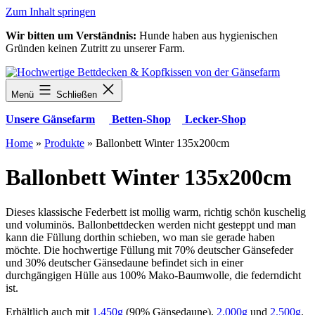
Zum Inhalt springen
Wir bitten um Verständnis:
Hunde haben aus hygienischen
Gründen keinen Zutritt zu unserer Farm.
Menü
Schließen
Unsere Gänsefarm
Betten-Shop
Lecker-Shop
Home
»
Produkte
»
Ballonbett Winter 135x200cm
Ballonbett Winter 135x200cm
Dieses klassische Federbett ist mollig warm, richtig schön kuschelig
und voluminös. Ballonbettdecken werden nicht gesteppt und man
kann die Füllung dorthin schieben, wo man sie gerade haben
möchte. Die hochwertige Füllung mit 70% deutscher Gänsefeder
und 30% deutscher Gänsedaune befindet sich in einer
durchgängigen Hülle aus 100% Mako-Baumwolle, die federndicht
ist.
Erhältlich auch mit
1.450g
(90% Gänsedaune),
2.000g
und
2.500g
.